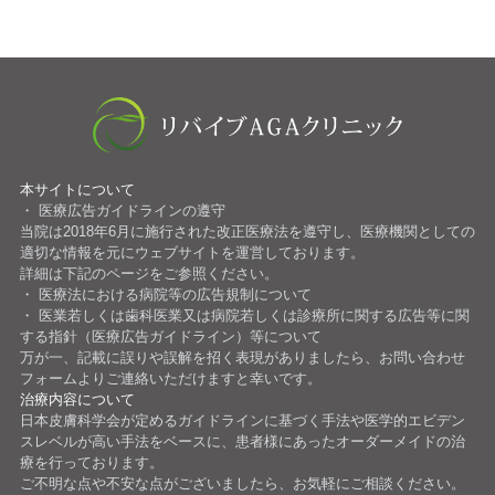
本サイトについて
医療広告ガイドラインの遵守
当院は2018年6月に施行された改正医療法を遵守し、医療機関としての
適切な情報を元にウェブサイトを運営しております。
詳細は下記のページをご参照ください。
医療法における病院等の広告規制について
医業若しくは歯科医業又は病院若しくは診療所に関する広告等に関
する指針（医療広告ガイドライン）等について
万が一、記載に誤りや誤解を招く表現がありましたら、お問い合わせ
フォームよりご連絡いただけますと幸いです。
治療内容について
日本皮膚科学会が定めるガイドライン
に基づく手法や医学的エビデン
スレベルが高い手法をベースに、患者様にあったオーダーメイドの治
療を行っております。
ご不明な点や不安な点がございましたら、お気軽にご相談ください。