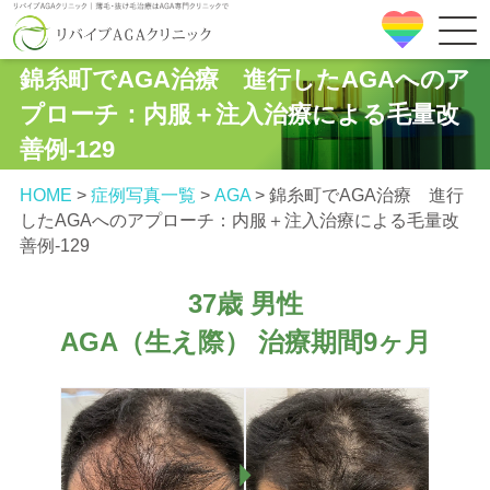
錦糸町でAGA治療 進行したAGAへのア
プローチ：内服＋注入治療による毛量改
善例‐129
HOME
>
症例写真一覧
>
AGA
>
錦糸町でAGA治療 進行
したAGAへのアプローチ：内服＋注入治療による毛量改
善例‐129
37歳 男性
AGA（生え際） 治療期間9ヶ月