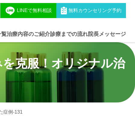
LINEで無料相談
無料カウンセリング予約
一覧
治療内容のご紹介
診療までの流れ
院長メッセージ
みを克服！オリジナル治
例‐131