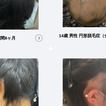
14歳 男性 円形脱毛症（
期間8ヶ月