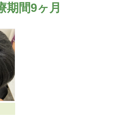
療期間9ヶ月