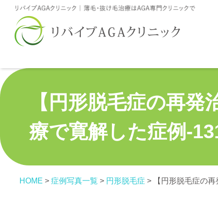
【円形脱毛症の再発
療で寛解した症例‐13
HOME
>
症例写真一覧
>
円形脱毛症
>
【円形脱毛症の再