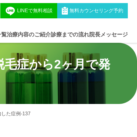
LINEで無料相談
無料カウンセリング予約
一覧
治療内容のご紹介
診療までの流れ
院長メッセージ
脱毛症から2ヶ月で発
た症例-137