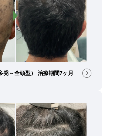
（多発～全頭型） 治療期間7ヶ月