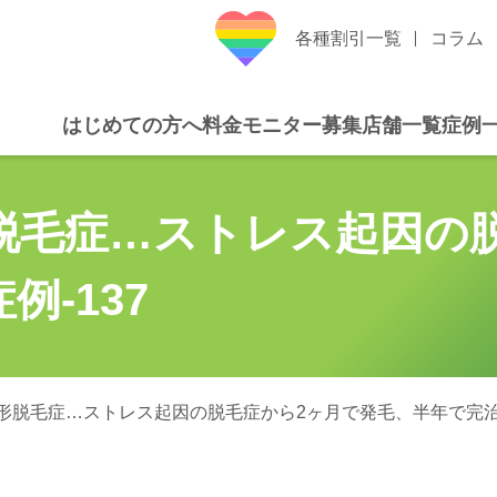
各種割引一覧
コラム
はじめての方へ
料金
モニター募集
店舗一覧
症例
脱毛症…ストレス起因の
-137
形脱毛症…ストレス起因の脱毛症から2ヶ月で発毛、半年で完治し