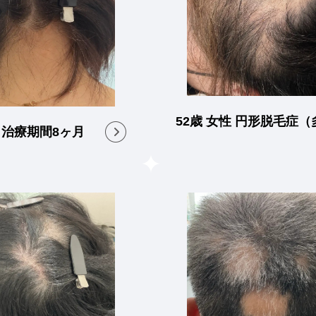
52歳 女性 円形脱毛症
 治療期間8ヶ月