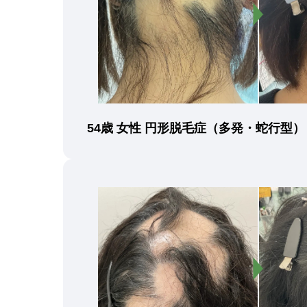
54歳 女性 円形脱毛症（多発・蛇行型）