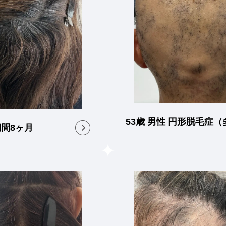
53歳 男性 円形脱毛症
期間8ヶ月