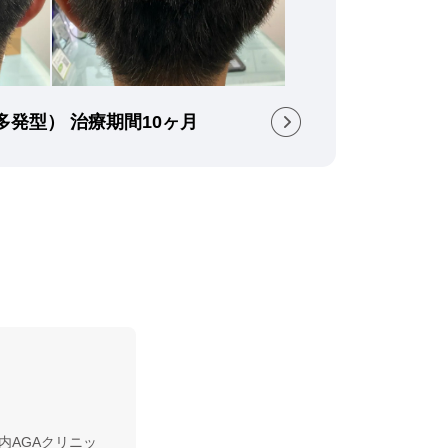
多発型） 治療期間10ヶ月
内AGAクリニッ