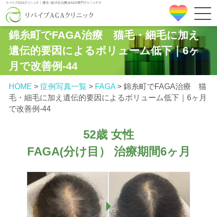
錦糸町でFAGA治療 猫毛・細毛に加え
遺伝的要因によるボリューム低下｜6ヶ
月で改善例‐44
HOME
>
症例写真一覧
>
FAGA
>
錦糸町でFAGA治療 猫
毛・細毛に加え遺伝的要因によるボリューム低下｜6ヶ月
で改善例‐44
52歳 女性
FAGA(分け目） 治療期間6ヶ月