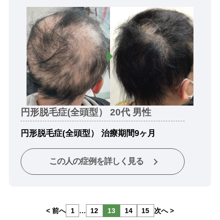
円形脱毛症(全頭型） 20代 男性
円形脱毛症(全頭型） 治療期間9ヶ月
この人の症例を詳しく見る
< 前へ
1
…
12
13
14
15
次へ >