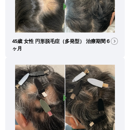
45歳 女性 円形脱毛症（多発型） 治療期間６
ヶ月