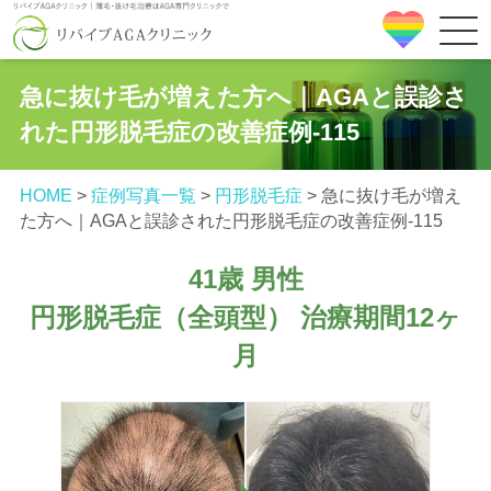
急に抜け毛が増えた方へ｜AGAと誤診さ
れた円形脱毛症の改善症例‐115
HOME
>
症例写真一覧
>
円形脱毛症
>
急に抜け毛が増え
た方へ｜AGAと誤診された円形脱毛症の改善症例‐115
41歳 男性
円形脱毛症（全頭型） 治療期間12ヶ
月