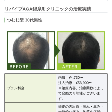
リバイブAGA錦糸町クリニックの治療実績
つむじ型 30代男性
内服：¥4,730〜
注入治療：¥53,900〜
プラン料金
※治療内容、治療回数によっ
て変動の可能性がございま
す。
頭皮の内出血・腫れ・赤み・
一時的な痛み、体質や症状に