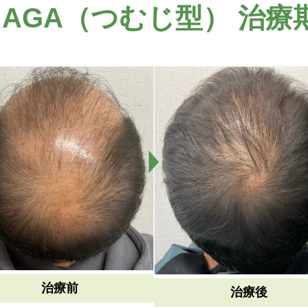
性
AGA（つむじ型） 治療
治療前
治療後