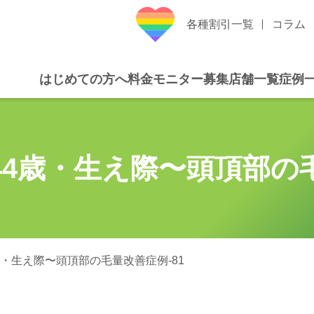
各種割引一覧
コラム
はじめての方へ
料金
モニター募集
店舗一覧
症例
44歳・生え際〜頭頂部の毛
歳・生え際〜頭頂部の毛量改善症例‐81