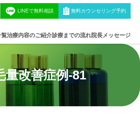
LINEで無料相談
無料カウンセリング予約
一覧
治療内容のご紹介
診療までの流れ
院長メッセージ
量改善症例‐81