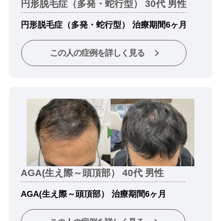
円形脱毛症（多発・蛇行型） 30代 男性
円形脱毛症（多発・蛇行型） 治療期間6ヶ月
この人の症例を詳しく見る
AGA(生え際～頭頂部） 40代 男性
AGA(生え際～頭頂部） 治療期間6ヶ月