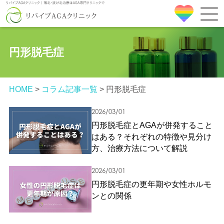
円形脱毛症
HOME
>
コラム記事一覧
>
円形脱毛症
2026/03/01
円形脱毛症とAGAが併発すること
はある？それぞれの特徴や見分け
方、治療方法について解説
2026/03/01
円形脱毛症の更年期や女性ホルモ
ンとの関係