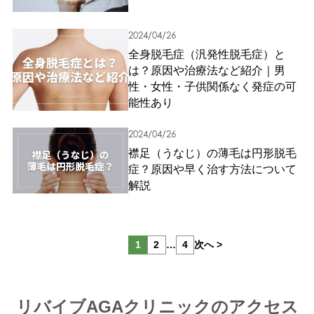
2024/04/26
全身脱毛症（汎発性脱毛症）と
は？原因や治療法など紹介｜男
性・女性・子供関係なく発症の可
能性あり
2024/04/26
襟足（うなじ）の薄毛は円形脱毛
症？原因や早く治す方法について
解説
投
1
2
…
4
次へ >
稿
の
リバイブAGAクリニックのアクセス